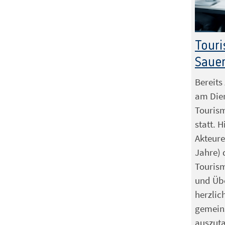
Foto: Prosto
Tour
Saue
Bereits
am Dien
Touris
statt. H
Akteure
Jahre) 
Touris
und Üb
herzlic
gemein
auszut