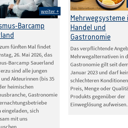
Foto: StefanieBaum / Fotolia.com
weiter +
Mehrwegsysteme 
ck-studio -stock.adobe.com
ismus-Barcamp
Handel und
rland
Gastronomie
 zum fünften Mal findet
Das verpflichtende Ange
stag, 26. Mai 2026, das
Mehrwegalternativen in 
mus-Barcamp Sauerland
Gastronomie gilt seit dem
ierzu sind alle jungen
Januar 2023 und darf kei
 und Akteurinnen (bis 35
schlechteren Konditionen
der heimischen
Preis, Menge oder Qualit
musbranche, Gastronomie
Produkts gegenüber der
ernachtungsbetriebe
Einweglösung aufweisen.
h eingeladen, sich
sam mit uns
auschen.