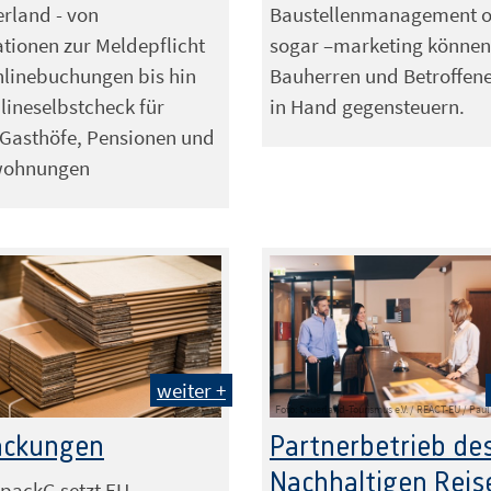
rland - von
Baustellenmanagement 
tionen zur Meldepflicht
sogar –marketing können
linebuchungen bis hin
Bauherren und Betroffen
ineselbstcheck für
in Hand gegensteuern.
 Gasthöfe, Pensionen und
wohnungen
weiter +
Foto: Sauerland-Tourismus e.V. / REACT-EU / Pau
ackungen
Partnerbetrieb de
Nachhaltigen Reise
packG setzt EU-