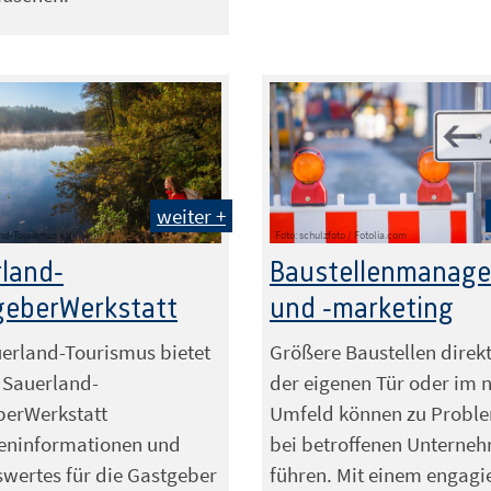
weiter +
nd-Tourismus e.V.
Foto: schulzfoto / Fotolia.com
land-
Baustellenmanag
geberWerkstatt
und -marketing
erland-Tourismus bietet
Größere Baustellen direkt
 Sauerland-
der eigenen Tür oder im 
berWerkstatt
Umfeld können zu Probl
eninformationen und
bei betroffenen Unterne
wertes für die Gastgeber
führen. Mit einem engagi