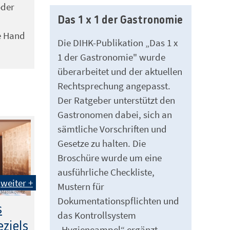
oder
Das 1 x 1 der Gastronomie
e Hand
Die DIHK-Publikation „Das 1 x
1 der Gastronomie" wurde
überarbeitet und der aktuellen
Rechtsprechung angepasst.
Der Ratgeber unterstützt den
Gastronomen dabei, sich an
sämtliche Vorschriften und
Gesetze zu halten. Die
Broschüre wurde um eine
ausführliche Checkliste,
weiter +
Mustern für
l Masukowitz
Dokumentationspflichten und
s
das Kontrollsystem
ziels
„Hygieneampel“ ergänzt