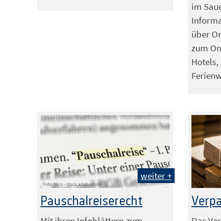
im Saue
Informa
über On
zum Onl
Hotels,
Ferien
weiter +
Foto: Nico - stock.adobe.com
Foto: Fotolia
Pauschalreiserecht
Verp
Mit ihren Infoblättern zum
Das Ver