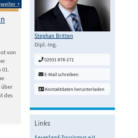
weiter +
in
Stephan Britten
Dipl.-Ing.
bot von
02931 878-271
der
 01.
E-Mail schreiben
ne
 über
Kontaktdaten herunterladen
ät des
Links
Sauerland-Tourismus e.V.