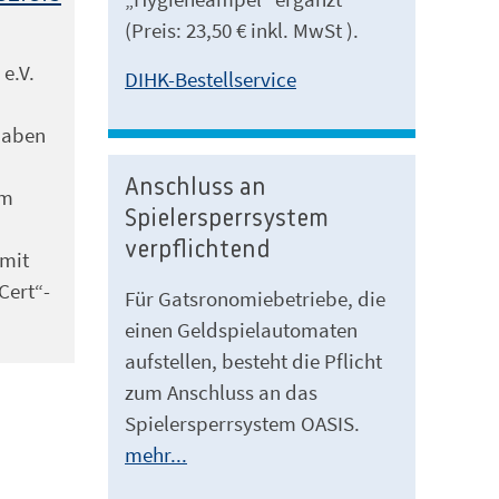
(Preis: 23,50 € inkl. MwSt ).
e.V.
DIHK-Bestellservice
 haben
Anschluss an
um
Spielersperrsystem
verpflichtend
mit
Cert“-
Für Gatsronomiebetriebe, die
einen Geldspielautomaten
aufstellen, besteht die Pflicht
zum Anschluss an das
Spielersperrsystem OASIS.
mehr...