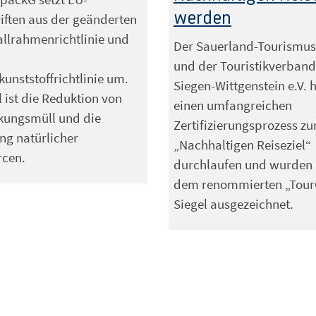
werden
iften aus der geänderten
llrahmenrichtlinie und
Der Sauerland-Tourismus 
und der Touristikverband
unststoffrichtlinie um.
Siegen-Wittgenstein e.V.
l ist die Reduktion von
einen umfangreichen
kungsmüll und die
Zertifizierungsprozess z
g natürlicher
„Nachhaltigen Reiseziel“
rcen.
durchlaufen und wurden 
dem renommierten „Tour
Siegel ausgezeichnet.