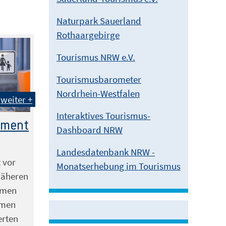
Naturpark Sauerland
Rothaargebirge
Tourismus NRW e.V.
Tourismusbarometer
Nordrhein-Westfalen
weiter +
Interaktives Tourismus-
ement
Dashboard NRW
Landesdatenbank NRW -
 vor
Monatserhebung im Tourismus
näheren
emen
hmen
erten