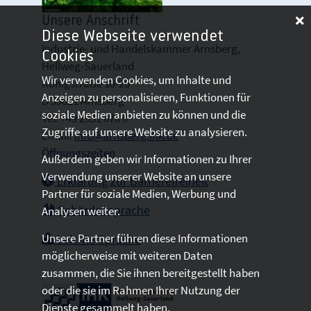
Unsere Anschrift
Diese Webseite verwendet
Industrie- und Handelskammer Arnsberg,
Cookies
Hellweg-Sauerland
Wir verwenden Cookies, um Inhalte und
Königstraße 18-20
Anzeigen zu personalisieren, Funktionen für
D 59821 Arnsberg
soziale Medien anbieten zu können und die
Tel: +49 2931 878 0
Zugriffe auf unsere Website zu analysieren.
Email:
info@arnsberg.ihk.de
Öffnungszeiten
Außerdem geben wir Informationen zu Ihrer
Verwendung unserer Website an unsere
Erklärung zur Barrierefreiheit
Partner für soziale Medien, Werbung und
Gebärdensprache
Analysen weiter.
Unsere Partner führen diese Informationen
Leichte Sprache
möglicherweise mit weiteren Daten
zusammen, die Sie ihnen bereitgestellt haben
oder die sie im Rahmen Ihrer Nutzung der
Dienste gesammelt haben.