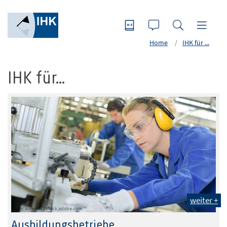
Home
IHK für ...
IHK für...
weiter +
Foto: auremar / stock.adobe.com
Ausbildungsbetriebe