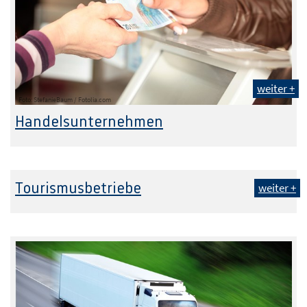
weiter +
Foto: StefanieBaum / Fotolia.com
Handelsunternehmen
Tourismusbetriebe
weiter +