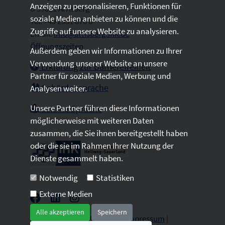
Anzeigen zu personalisieren, Funktionen für
D 59821 Arnsberg
soziale Medien anbieten zu können und die
Tel: +49 2931 878 0
Zugriffe auf unsere Website zu analysieren.
Email:
info@arnsberg.ihk.de
Öffnungszeiten
Außerdem geben wir Informationen zu Ihrer
Verwendung unserer Website an unsere
Erklärung zur Barrierefreiheit
Partner für soziale Medien, Werbung und
Gebärdensprache
Analysen weiter.
Unsere Partner führen diese Informationen
Leichte Sprache
möglicherweise mit weiteren Daten
zusammen, die Sie ihnen bereitgestellt haben
oder die sie im Rahmen Ihrer Nutzung der
Dienste gesammelt haben.
Notwendig
Statistiken
Externe Medien
Alle akzeptieren
Speichern
2026 © All Rights Reserved.
Impressum
|