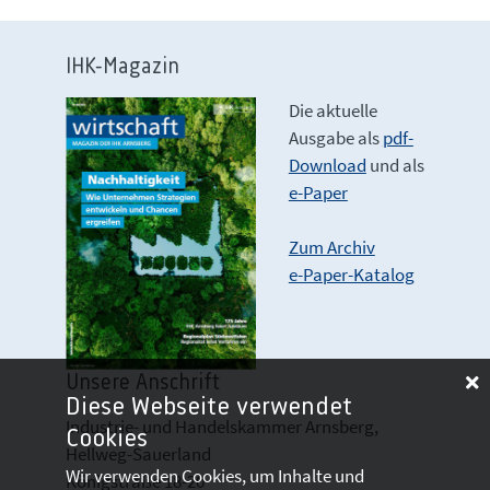
IHK-Magazin
Die aktuelle
Ausgabe als
pdf-
Download
und als
e-Paper
Zum Archiv
e-Paper-Katalog
Unsere Anschrift
Diese Webseite verwendet
Industrie- und Handelskammer Arnsberg,
Cookies
Hellweg-Sauerland
Wir verwenden Cookies, um Inhalte und
Königstraße 18-20