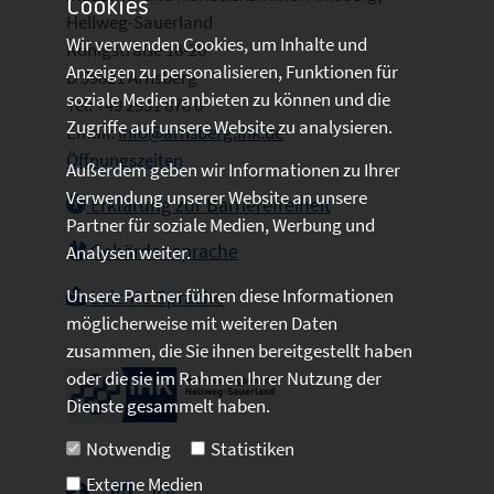
Cookies
Hellweg-Sauerland
Wir verwenden Cookies, um Inhalte und
Königstraße 18-20
Anzeigen zu personalisieren, Funktionen für
D 59821 Arnsberg
soziale Medien anbieten zu können und die
Tel: +49 2931 878 0
Zugriffe auf unsere Website zu analysieren.
Email:
info@arnsberg.ihk.de
Öffnungszeiten
Außerdem geben wir Informationen zu Ihrer
Verwendung unserer Website an unsere
Erklärung zur Barrierefreiheit
Partner für soziale Medien, Werbung und
Gebärdensprache
Analysen weiter.
Unsere Partner führen diese Informationen
Leichte Sprache
möglicherweise mit weiteren Daten
zusammen, die Sie ihnen bereitgestellt haben
oder die sie im Rahmen Ihrer Nutzung der
Dienste gesammelt haben.
Notwendig
Statistiken
Externe Medien