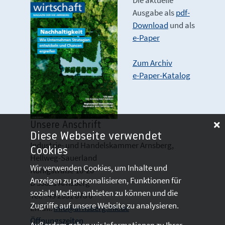
Die aktuelle
Ausgabe als
pdf-
Download
und als
e-Paper
Zum Archiv
e-Paper-Katalog
Unsere Anschrift
Diese Webseite verwendet
Industrie- und Handelskammer Arnsberg,
Cookies
Hellweg-Sauerland
Wir verwenden Cookies, um Inhalte und
Königstraße 18-20
Anzeigen zu personalisieren, Funktionen für
D 59821 Arnsberg
soziale Medien anbieten zu können und die
Tel: +49 2931 878 0
Zugriffe auf unsere Website zu analysieren.
Email:
info@arnsberg.ihk.de
Öffnungszeiten