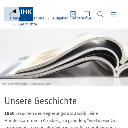
Home
Über uns
Aufgaben und Struktur
Geschichte
Foto: Joachim Wendler - stock.adobe.com
Unsere Geschichte
1850
Ersuchen des Regierungsrats Jacobi, eine
Handelskammer in Arnsberg zu gründen, "weil dieser Ort
am gelegensten und als gleichzeitiger Sitz der Regierung