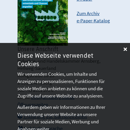
Zum Archiv
e-Paper-Katalog
Unsere Anschrift
Diese Webseite verwendet
Industrie- und Handelskammer Arnsberg,
Cookies
Hellweg-Sauerland
Wir verwenden Cookies, um Inhalte und
Königstraße 18-20
Anzeigen zu personalisieren, Funktionen für
D 59821 Arnsberg
soziale Medien anbieten zu können und die
Tel: +49 2931 878 0
Zugriffe auf unsere Website zu analysieren.
Email:
info@arnsberg.ihk.de
Öffnungszeiten
Außerdem geben wir Informationen zu Ihrer
Verwendung unserer Website an unsere
Erklärung zur Barrierefreiheit
Partner für soziale Medien, Werbung und
Gebärdensprache
Analysen weiter.