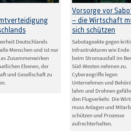
ign – stock.adobe.com mit KI generiert
Foto: Anton Moskovchenko – stock.adobe.com mit
Vorsorge vor Sabo
mtverteidigung
– die Wirtschaft 
schlands
sich schützen
herheit Deutschlands
Sabotageakte gegen kriti
t alle Menschen und ist nur
Infrastrukturen wie Ende
das Zusammenwirken
beim Stromausfall im Ber
taatlichen Ebenen, der
Süd-Westen nehmen zu.
aft und Gesellschaft zu
Cyberangriffe legen
en.
Unternehmen und Behör
lahm und Drohnen gefäh
den Flugverkehr. Die Wirt
muss Anlagen und Mitarb
schützen und Prozesse
aufrechterhalten.