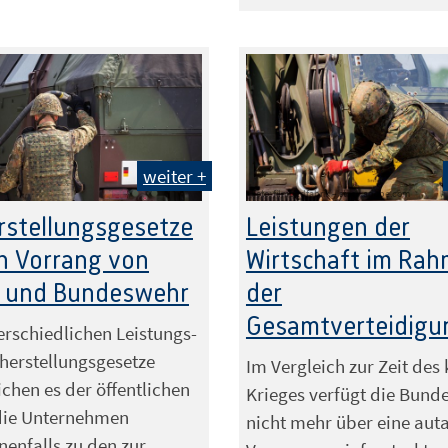
weiter +
Foto: filmbildfabrik – stock.adobe.com
rstellungsgesetze
Leistungen der
n Vorrang von
Wirtschaft im Ra
t und Bundeswehr
der
Gesamtverteidigu
erschiedlichen Leistungs-
herstellungsgesetze
Im Vergleich zur Zeit des 
chen es der öffentlichen
Krieges verfügt die Bund
die Unternehmen
nicht mehr über eine aut
enfalls zu den zur