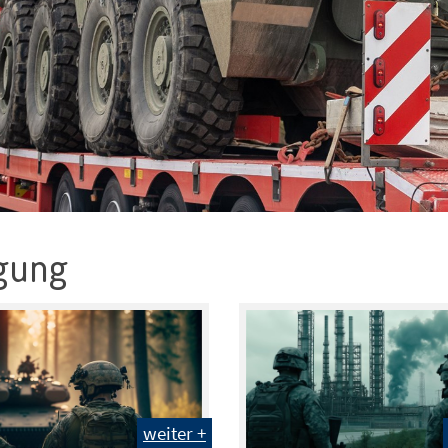
igung
weiter +