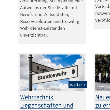
Abschreckung ist ein personeller
Vertei
Aufwuchs der Streitkräfte mit
notwen
Berufs- und Zeitsoldaten,
verpfli
Reservesoldaten und freiwillig
Wehrdienst-Leistenden
unverzichtbar.
weiter +
Foto: Thomas Reimer – stock.adobe.com
MoiraM – sto
Wehrtechnik,
Neuer
Liegenschaften und
zu er