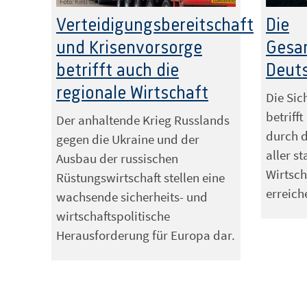
Foto: Kirill Gorlov – stock.adobe.com
Foto: ThisDes
Verteidigungsbereitschaft
Die
und Krisenvorsorge
Gesa
betrifft auch die
Deut
regionale Wirtschaft
Die Sic
betriff
Der anhaltende Krieg Russlands
durch 
gegen die Ukraine und der
aller s
Ausbau der russischen
Wirtsch
Rüstungswirtschaft stellen eine
erreich
wachsende sicherheits- und
wirtschaftspolitische
Herausforderung für Europa dar.