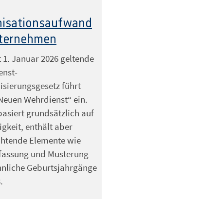
nisationsaufwand
nternehmen
t 1. Januar 2026 geltende
enst-
sierungsgesetz führt
Neuen Wehrdienst“ ein.
basiert grundsätzlich auf
igkeit, enthält aber
chtende Elemente wie
fassung und Musterung
nnliche Geburtsjahrgänge
.