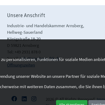
Unsere Anschrift
Industrie- und Handelskammer Arnsberg,
Hellweg-Sauerland
Königstraße 18-20
D 59821 Arnsberg
Tel: +49 2931 878 0
Email:
info@arnsberg.ihk.de
zu personalisieren, Funktionen für soziale Medien anbiet
Öffnungszeiten
endung unserer Website an unsere Partner für soziale M
cherweise mit weiteren Daten zusammen, die Sie ihnen be
2026 © All Rights Reserved.
Imp
Alle akzeptieren
Speiche