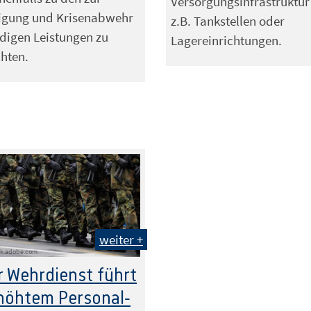
Versorgungsinfrastruktur
digung und Krisenabwehr
z.B. Tankstellen oder
digen Leistungen zu
Lagereinrichtungen.
chten.
weiter +
ck.adobe.com
 Wehrdienst führt
höhtem Personal-