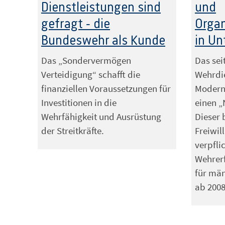
Dienstleistungen sind
und
gefragt - die
Orga
Bundeswehr als Kunde
in U
Das „Sondervermögen
Das sei
Verteidigung“ schafft die
Wehrdi
finanziellen Voraussetzungen für
Moderni
Investitionen in die
einen „
Wehrfähigkeit und Ausrüstung
Dieser 
der Streitkräfte.
Freiwill
verpfli
Wehrer
für mä
ab 2008