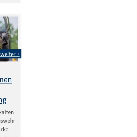
weiter +
hmen
ng
kalten
eswehr
arke