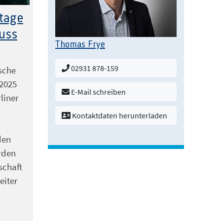
 KI generiert
tage
muss
Thomas Frye
02931 878-159
sche
 2025
E-Mail schreiben
liner
Kontaktdaten herunterladen
den
rden
schaft
eiter