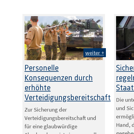
weiter +
Foto: filmbildfabrik – stock-adobe.com
Personelle
Siche
Konsequenzen durch
regel
erhöhte
Staa
Verteidigungsbereitschaft
Die unt
und Sic
Zur Sicherung der
ermögli
Verteidigungsbereitschaft und
Hand, 
für eine glaubwürdige
gegeben