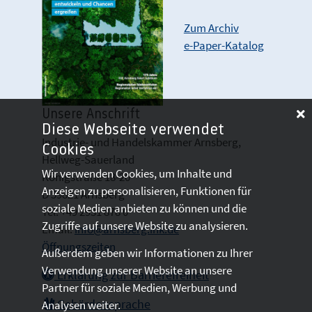
Zum Archiv
e-Paper-Katalog
Unsere Anschrift
Diese Webseite verwendet
Industrie- und Handelskammer Arnsberg,
Cookies
Hellweg-Sauerland
Wir verwenden Cookies, um Inhalte und
Königstraße 18-20
Anzeigen zu personalisieren, Funktionen für
D 59821 Arnsberg
soziale Medien anbieten zu können und die
Tel: +49 2931 878 0
Zugriffe auf unsere Website zu analysieren.
Email:
info@arnsberg.ihk.de
Öffnungszeiten
Außerdem geben wir Informationen zu Ihrer
Verwendung unserer Website an unsere
Erklärung zur Barrierefreiheit
Partner für soziale Medien, Werbung und
Gebärdensprache
Analysen weiter.