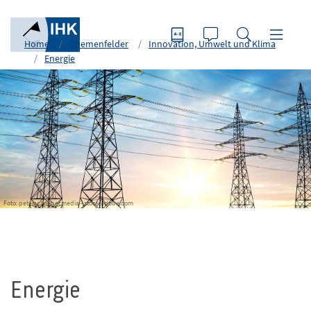
Home
Themenfelder
Innovation, Umwelt und Klima
Energie
Foto: peterschreiber.media - stock.adobe.com
Energie