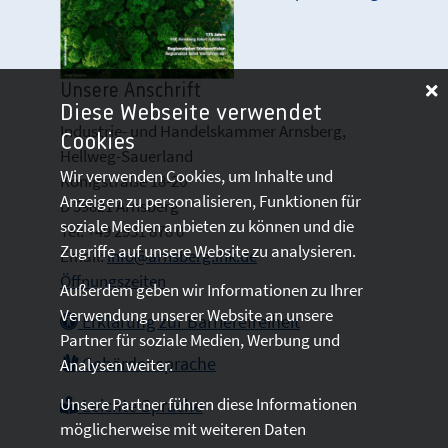
Unsere Anschrift
Diese Webseite verwendet
Industrie- und Handelskammer Arnsberg,
Cookies
Hellweg-Sauerland
Wir verwenden Cookies, um Inhalte und
Königstraße 18-20
Anzeigen zu personalisieren, Funktionen für
D 59821 Arnsberg
soziale Medien anbieten zu können und die
Tel: +49 2931 878 0
Zugriffe auf unsere Website zu analysieren.
Email:
info@arnsberg.ihk.de
Öffnungszeiten
Außerdem geben wir Informationen zu Ihrer
Verwendung unserer Website an unsere
Erklärung zur Barrierefreiheit
Partner für soziale Medien, Werbung und
Gebärdensprache
Analysen weiter.
Unsere Partner führen diese Informationen
Leichte Sprache
möglicherweise mit weiteren Daten